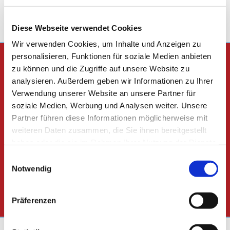
Gerne machen wir Ihnen ein Angebot. Rufen Sie uns an.
Diese Webseite verwendet Cookies
Wir verwenden Cookies, um Inhalte und Anzeigen zu
personalisieren, Funktionen für soziale Medien anbieten
Unser Leistungsangebot
zu können und die Zugriffe auf unsere Website zu
analysieren. Außerdem geben wir Informationen zu Ihrer
Dachdeckerei
Verwendung unserer Website an unsere Partner für
soziale Medien, Werbung und Analysen weiter. Unsere
Bauspenglerei
Partner führen diese Informationen möglicherweise mit
Altbausanierung
weiteren Daten zusammen, die Sie ihnen bereitgestellt
haben oder die sie im Rahmen Ihrer Nutzung der Dienste
Flach- & Steildach
gesammelt haben.
Einwilligungsauswahl
Fassadenbekleidung
Notwendig
Dachfenstereinbau und -austausch
Präferenzen